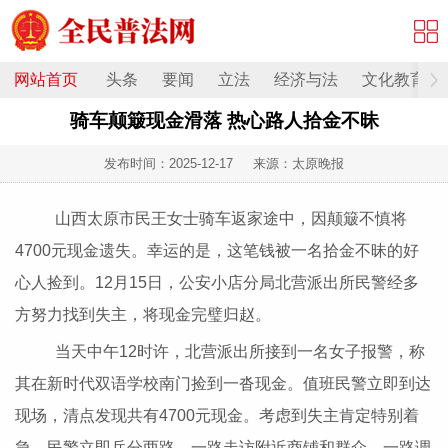
网站首页
头条
要闻
立法
经济与法
文化教育
骑车颠簸现金滑落 热心路人拾金不昧
发布时间：
2025-12-17
来源：太原晚报
山西太原市民王女士骑车返家途中，因颠簸不慎将
4700元现金遗失。幸运的是，这笔钱被一名拾金不昧的好
心人捡到。12月15日，公安小店分局北营派出所民警经多
方努力找到失主，将现金完璧归赵。
当天中午12时许，北营派出所接到一名女子报警，称
其在新时代双语学校南门捡到一沓现金。值班民警立即到达
现场，清点发现共有4700元现金。考虑到失主肯定特别着
急，民警立即兵分两路，一路走访附近商铺和群众，一路调