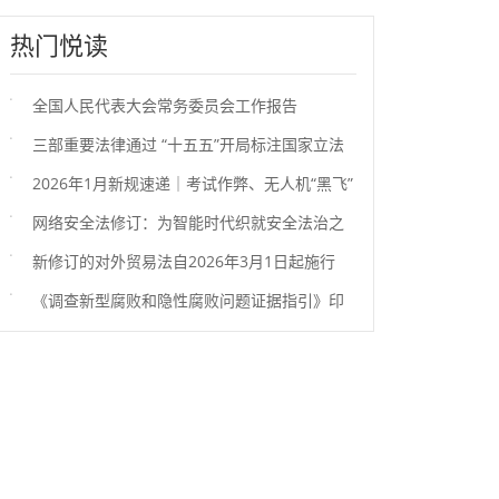
热门悦读
全国人民代表大会常务委员会工作报告
三部重要法律通过 “十五五”开局标注国家立法
新刻度
2026年1月新规速递｜考试作弊、无人机“黑飞”
等行为或将面临处罚
网络安全法修订：为智能时代织就安全法治之
网
新修订的对外贸易法自2026年3月1日起施行
《调查新型腐败和隐性腐败问题证据指引》印
发