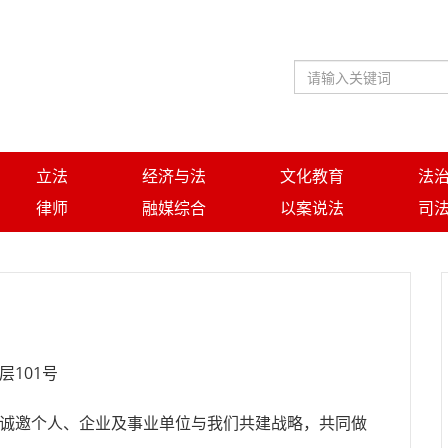
立法
经济与法
文化教育
法
律师
融媒综合
以案说法
司
101号
邀个人、企业及事业单位与我们共建战略，共同做