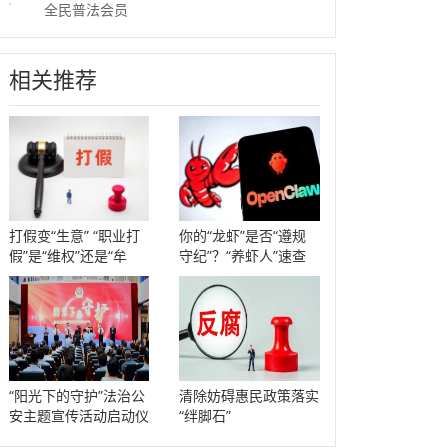
全民普法会员
相关推荐
打假变“生意” “职业打
你的“龙虾”是否“遵规
假”是“维权”还是“牟
守纪”？“养虾人”速查
利”？
风险
“阳光下的守护”法治公
清除妨碍惠民政策落实
安主题宣传活动启动仪
“绊脚石”
式举行